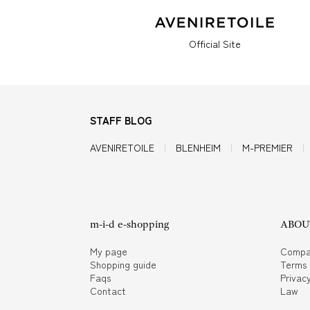
Official Site
STAFF BLOG
AVENIRETOILE
BLENHEIM
M-PREMIER
m-i-d e-shopping
ABOUT
My page
Compa
Shopping guide
Terms
Faqs
Privacy
Contact
Law