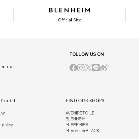
Official Site
FOLLOW US ON
m-i-d
 m-i-d
FIND OUR SHOPS
ny
AVENIRETOILE
BLENHEIM
 policy
M-PREMIER
M-premierBLACK