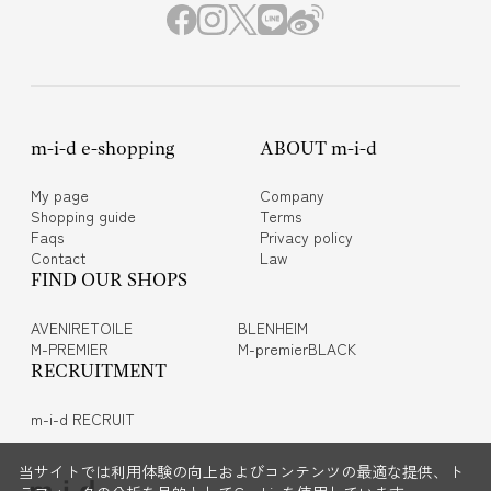
m-i-d e-shopping
ABOUT m-i-d
My page
Company
Shopping guide
Terms
Faqs
Privacy policy
Contact
Law
FIND OUR SHOPS
AVENIRETOILE
BLENHEIM
M-PREMIER
M-premierBLACK
RECRUITMENT
m-i-d RECRUIT
当サイトでは利用体験の向上およびコンテンツの最適な提供、ト