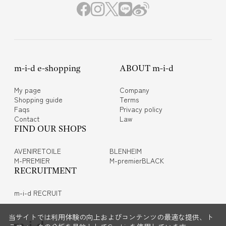
m-i-d e-shopping
ABOUT m-i-d
My page
Company
Shopping guide
Terms
Faqs
Privacy policy
Contact
Law
FIND OUR SHOPS
AVENIRETOILE
BLENHEIM
M-PREMIER
M-premierBLACK
RECRUITMENT
m-i-d RECRUIT
当サイトでは利用体験の向上およびコンテンツの最適な提供、ト