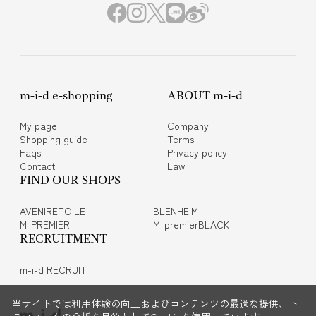
m-i-d e-shopping
ABOUT m-i-d
My page
Company
Shopping guide
Terms
Faqs
Privacy policy
Contact
Law
FIND OUR SHOPS
AVENIRETOILE
BLENHEIM
M-PREMIER
M-premierBLACK
RECRUITMENT
m-i-d RECRUIT
当サイトでは利用体験の向上およびコンテンツの最適な提供、ト