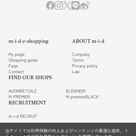
m-i-d e-shopping
ABOUT m-i-d
My page
Company
Shopping guide
Terms
Faqs
Privacy policy
Contact
Law
FIND OUR SHOPS
AVENIRETOILE
BLENHEIM
M-PREMIER
M-premierBLACK
RECRUITMENT
m-i-d RECRUIT
当サイトでは利用体験の向上およびコンテンツの最適な提供、ト