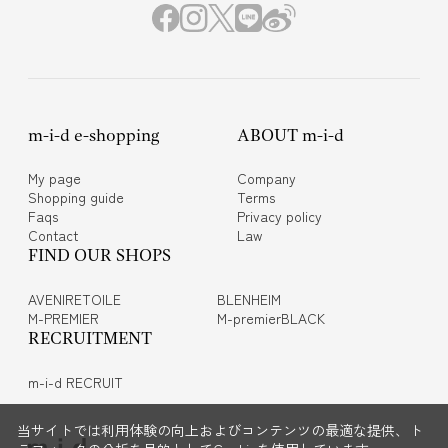
m-i-d e-shopping
ABOUT m-i-d
My page
Company
Shopping guide
Terms
Faqs
Privacy policy
Contact
Law
FIND OUR SHOPS
AVENIRETOILE
BLENHEIM
M-PREMIER
M-premierBLACK
RECRUITMENT
m-i-d RECRUIT
当サイトでは利用体験の向上およびコンテンツの最適な提供、ト