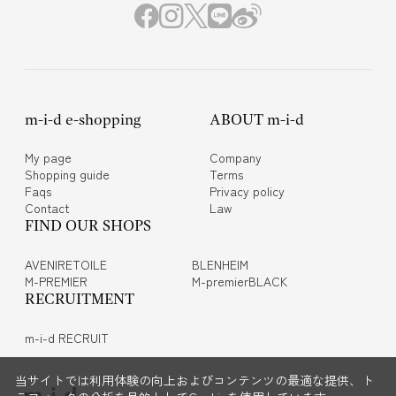
m-i-d e-shopping
ABOUT m-i-d
My page
Company
Shopping guide
Terms
Faqs
Privacy policy
Contact
Law
FIND OUR SHOPS
AVENIRETOILE
BLENHEIM
M-PREMIER
M-premierBLACK
RECRUITMENT
m-i-d RECRUIT
当サイトでは利用体験の向上およびコンテンツの最適な提供、ト