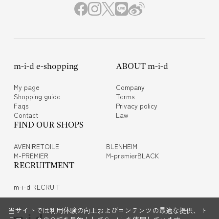
m-i-d e-shopping
ABOUT m-i-d
My page
Company
Shopping guide
Terms
Faqs
Privacy policy
Contact
Law
FIND OUR SHOPS
AVENIRETOILE
BLENHEIM
M-PREMIER
M-premierBLACK
RECRUITMENT
m-i-d RECRUIT
当サイトでは利用体験の向上およびコンテンツの最適な提供、ト