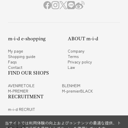
m-i-d e-shopping
ABOUT m-i-d
My page
Company
Shopping guide
Terms
Faqs
Privacy policy
Contact
Law
FIND OUR SHOPS
AVENIRETOILE
BLENHEIM
M-PREMIER
M-premierBLACK
RECRUITMENT
m-i-d RECRUIT
当サイトでは利用体験の向上およびコンテンツの最適な提供、ト