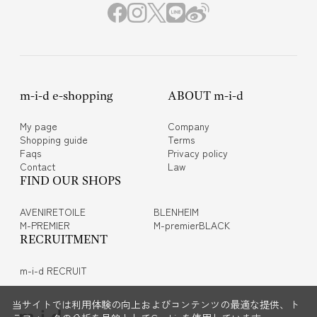
m-i-d e-shopping
ABOUT m-i-d
My page
Company
Shopping guide
Terms
Faqs
Privacy policy
Contact
Law
FIND OUR SHOPS
AVENIRETOILE
BLENHEIM
M-PREMIER
M-premierBLACK
RECRUITMENT
m-i-d RECRUIT
当サイトでは利用体験の向上およびコンテンツの最適な提供、ト