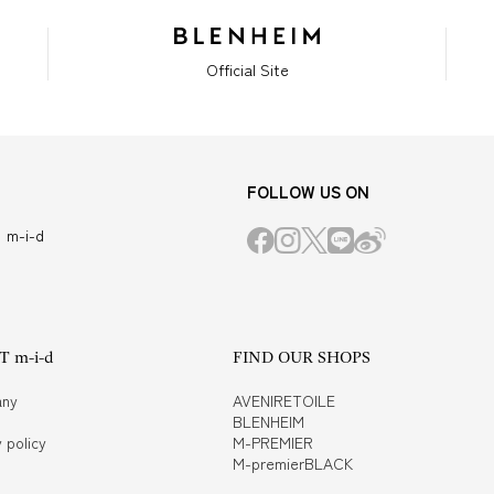
Official Site
FOLLOW US ON
m-i-d
 m-i-d
FIND OUR SHOPS
ny
AVENIRETOILE
BLENHEIM
 policy
M-PREMIER
M-premierBLACK