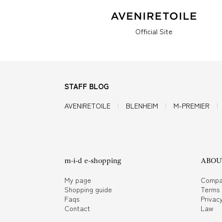
Official Site
STAFF BLOG
AVENIRETOILE
BLENHEIM
M-PREMIER
m-i-d e-shopping
ABOUT
My page
Compa
Shopping guide
Terms
Faqs
Privacy
Contact
Law