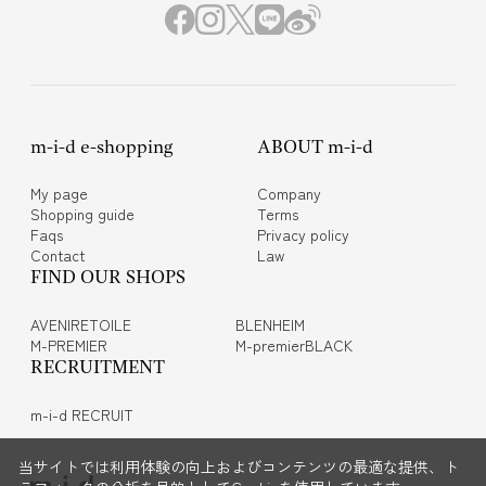
m-i-d e-shopping
ABOUT m-i-d
My page
Company
Shopping guide
Terms
Faqs
Privacy policy
Contact
Law
FIND OUR SHOPS
AVENIRETOILE
BLENHEIM
M-PREMIER
M-premierBLACK
RECRUITMENT
m-i-d RECRUIT
当サイトでは利用体験の向上およびコンテンツの最適な提供、ト