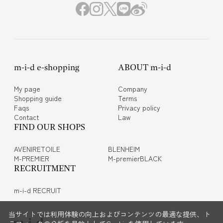
m-i-d e-shopping
ABOUT m-i-d
My page
Company
Shopping guide
Terms
Faqs
Privacy policy
Contact
Law
FIND OUR SHOPS
AVENIRETOILE
BLENHEIM
M-PREMIER
M-premierBLACK
RECRUITMENT
m-i-d RECRUIT
当サイトでは利用体験の向上およびコンテンツの最適な提供、ト