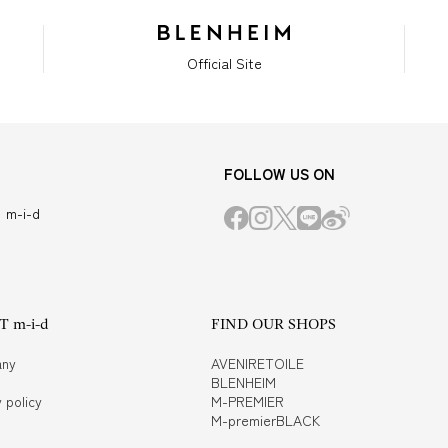
Official Site
FOLLOW US ON
m-i-d
 m-i-d
FIND OUR SHOPS
ny
AVENIRETOILE
BLENHEIM
 policy
M-PREMIER
M-premierBLACK