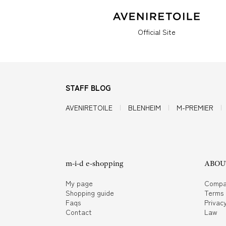
Official Site
STAFF BLOG
AVENIRETOILE
BLENHEIM
M-PREMIER
m-i-d e-shopping
ABOUT
My page
Compa
Shopping guide
Terms
Faqs
Privacy
Contact
Law