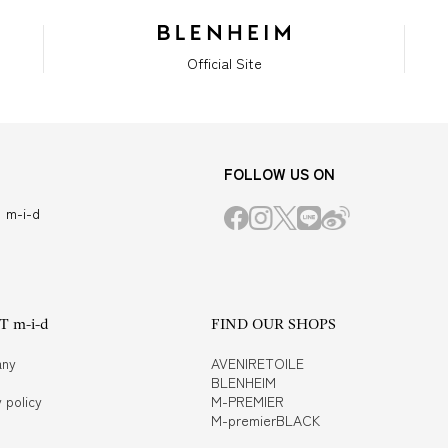
Official Site
FOLLOW US ON
m-i-d
 m-i-d
FIND OUR SHOPS
ny
AVENIRETOILE
BLENHEIM
 policy
M-PREMIER
M-premierBLACK