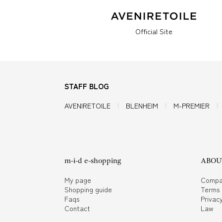
Official Site
STAFF BLOG
AVENIRETOILE
BLENHEIM
M-PREMIER
m-i-d e-shopping
ABOUT
My page
Compa
Shopping guide
Terms
Faqs
Privacy
Contact
Law