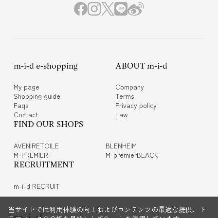
m-i-d e-shopping
ABOUT m-i-d
My page
Company
Shopping guide
Terms
Faqs
Privacy policy
Contact
Law
FIND OUR SHOPS
AVENIRETOILE
BLENHEIM
M-PREMIER
M-premierBLACK
RECRUITMENT
m-i-d RECRUIT
当サイトでは利用体験の向上およびコンテンツの最適な提供、ト