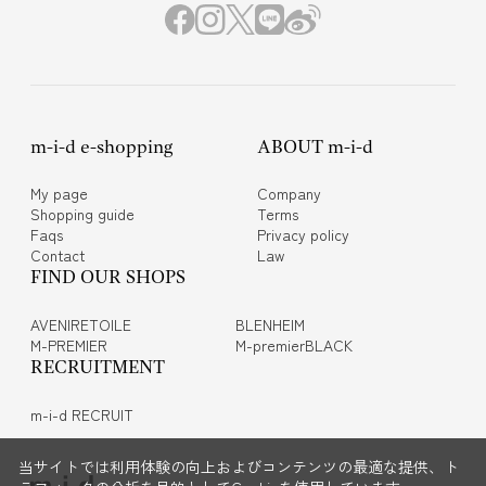
m-i-d e-shopping
ABOUT m-i-d
My page
Company
Shopping guide
Terms
Faqs
Privacy policy
Contact
Law
FIND OUR SHOPS
AVENIRETOILE
BLENHEIM
M-PREMIER
M-premierBLACK
RECRUITMENT
m-i-d RECRUIT
当サイトでは利用体験の向上およびコンテンツの最適な提供、ト