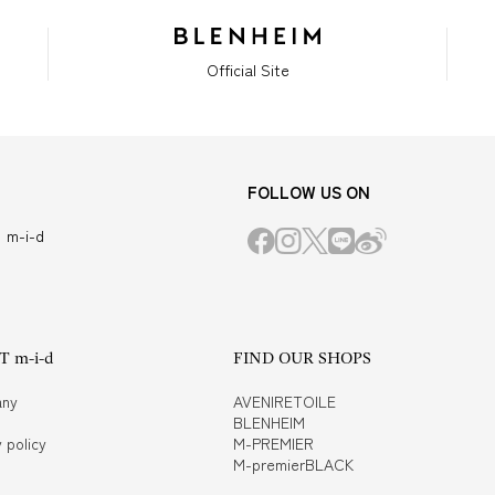
Official Site
FOLLOW US ON
m-i-d
 m-i-d
FIND OUR SHOPS
ny
AVENIRETOILE
BLENHEIM
 policy
M-PREMIER
M-premierBLACK