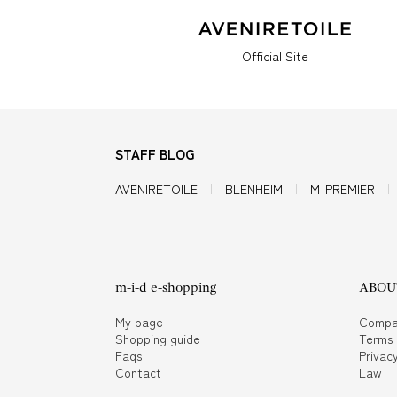
Official Site
STAFF BLOG
AVENIRETOILE
BLENHEIM
M-PREMIER
m-i-d e-shopping
ABOUT
My page
Compa
Shopping guide
Terms
Faqs
Privacy
Contact
Law