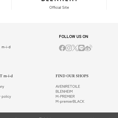
Official Site
FOLLOW US ON
m-i-d
 m-i-d
FIND OUR SHOPS
ny
AVENIRETOILE
BLENHEIM
 policy
M-PREMIER
M-premierBLACK