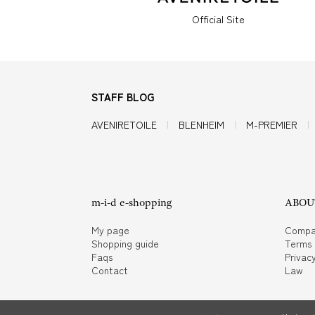
Official Site
STAFF BLOG
AVENIRETOILE
BLENHEIM
M-PREMIER
m-i-d e-shopping
ABOUT
My page
Compa
Shopping guide
Terms
Faqs
Privacy
Contact
Law