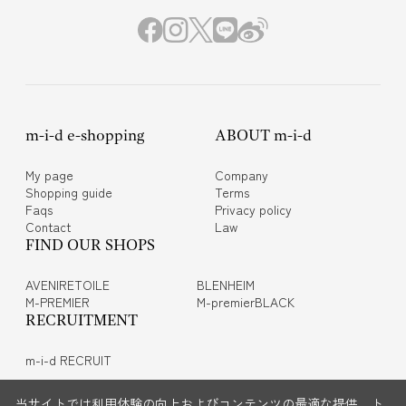
m-i-d e-shopping
ABOUT m-i-d
My page
Company
Shopping guide
Terms
Faqs
Privacy policy
Contact
Law
FIND OUR SHOPS
AVENIRETOILE
BLENHEIM
M-PREMIER
M-premierBLACK
RECRUITMENT
m-i-d RECRUIT
当サイトでは利用体験の向上およびコンテンツの最適な提供、ト