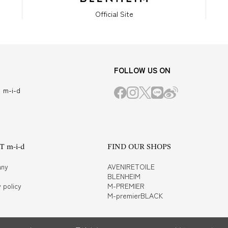
Official Site
FOLLOW US ON
m-i-d
 m-i-d
FIND OUR SHOPS
ny
AVENIRETOILE
BLENHEIM
 policy
M-PREMIER
M-premierBLACK