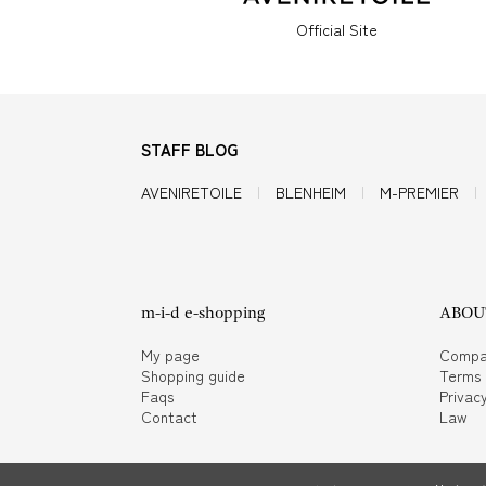
Official Site
STAFF BLOG
AVENIRETOILE
BLENHEIM
M-PREMIER
m-i-d e-shopping
ABOUT
My page
Compa
Shopping guide
Terms
Faqs
Privacy
Contact
Law