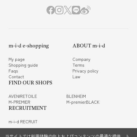
m-i-d e-shopping
ABOUT m-i-d
My page
Company
Shopping guide
Terms
Faqs
Privacy policy
Contact
Law
FIND OUR SHOPS
AVENIRETOILE
BLENHEIM
M-PREMIER
M-premierBLACK
RECRUITMENT
m-i-d RECRUIT
当サイトでは利用体験の向上およびコンテンツの最適な提供、ト