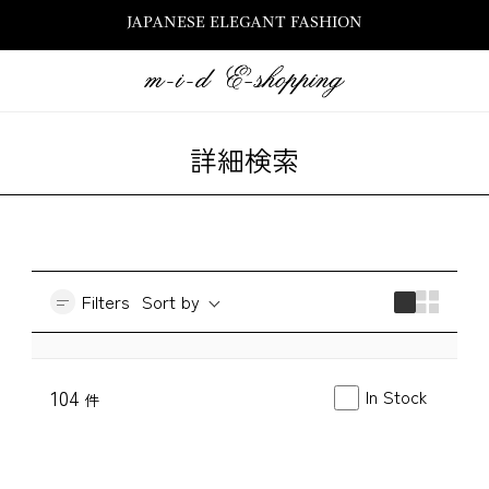
JAPANESE ELEGANT FASHION
詳細検索
Filters
Sort by
In Stock
104
件