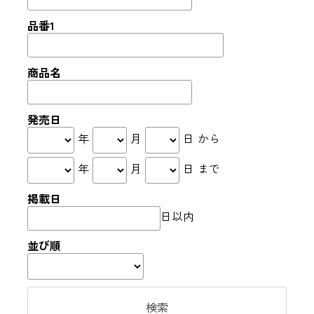
品番1
商品名
発売日
年
月
日 から
年
月
日 まで
掲載日
日以内
並び順