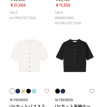
￥21,560
￥11,550
SALE
SALE
UV PROTECTION
MARKDOWN
UV PROTECTION
M-PREMIER
M-PREMIER
UVカットパフスリ
UVカット半袖ケー