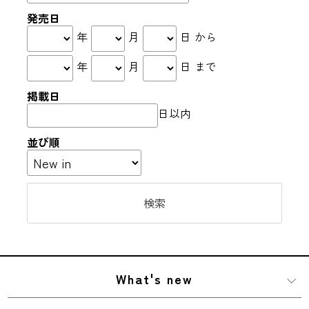
発売日
年
月
日 から
年
月
日 まで
掲載日
日以内
並び順
What's new