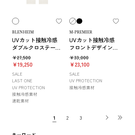
BLENHEIM
M-PREMIER
UVカット接触冷感
UVカット接触冷感
ダブルクロステーパ
フロントデザインブ
ードパンツ
ラウス
￥27,500
￥33,000
￥19,250
￥23,100
SALE
SALE
LAST ONE
UV PROTECTION
UV PROTECTION
接触冷感素材
接触冷感素材
速乾素材
1
2
3
キーワード