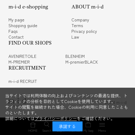
m-i-d e-shopping
ABOUT m-i-d
My page
Company
Shopping guide
Terms
Faqs
Privacy policy
Contact
Law
FIND OUR SHOPS
AVENIRETOILE
BLENHEIM
M-PREMIER
M-premierBLACK
RECRUITMENT
m-i-d RECRUIT
当サイトでは利用体験の向上およびコンテンツの最適な提供、ト
ラフィックの分析を目的としてCookieを使用しています。
©2024 m-i-d
サイトの閲覧を継続された場合、Cookieの利用に同意したことも
のといたします。
詳細については
プライバシーポリシー
をご確認ください。
承諾する
HOME
Search
Login
Wish list
My bag
Menu