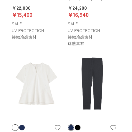
ツ
カットソー
￥22,000
￥24,200
￥15,400
￥16,940
SALE
SALE
UV PROTECTION
UV PROTECTION
接触冷感素材
接触冷感素材
遮熱素材