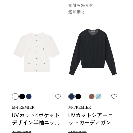
接触冷感素材
遮熱素材
M-PREMIER
M-PREMIER
UVカット4ポケット
UVカットシアーニ
デザイン半袖ニット
ットカーディガン
カーディガン
￥30,800
￥23,100