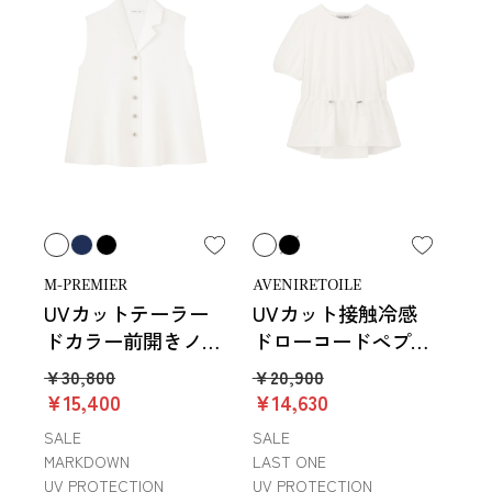
M-PREMIER
AVENIRETOILE
UVカットテーラー
UVカット接触冷感
ドカラー前開きノー
ドローコードペプラ
スリーブニット
ムカットソー
￥30,800
￥20,900
￥15,400
￥14,630
SALE
SALE
MARKDOWN
LAST ONE
UV PROTECTION
UV PROTECTION