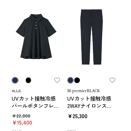
m,i,d,
M-premierBLACK
UVカット接触冷感
UVカット接触冷感
パールボタンフレア
2WAYナイロンスト
ポロカットソー
レッチパンツ
￥22,000
￥25,300
￥15,400