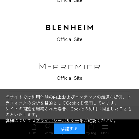
Official Site
Official Site
当サイトでは利用体験の向上およびコンテンツの最適な提供、ト
ラフィックの分析を目的としてCookieを使用しています。
サイトの閲覧を継続された場合、Cookieの利用に同意したことも
のといたします。
詳細については
プライバシーポリシー
をご確認ください。
STAFF BLOG
承諾する
HOME
Search
Login
Wish list
My bag
Menu