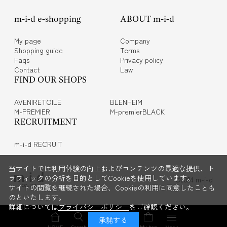
m-i-d e-shopping
ABOUT m-i-d
My page
Company
Shopping guide
Terms
Faqs
Privacy policy
Contact
Law
FIND OUR SHOPS
AVENIRETOILE
BLENHEIM
M-PREMIER
M-premierBLACK
RECRUITMENT
m-i-d RECRUIT
当サイトでは利用体験の向上およびコンテンツの最適な提供、ト
ラフィックの分析を目的としてCookieを使用しています。
©2024 m-i-d
サイトの閲覧を継続された場合、Cookieの利用に同意したことも
のといたします。
詳細については
プライバシーポリシー
をご確認ください。
承諾する
HOME
Search
Login
Wish list
My bag
Menu