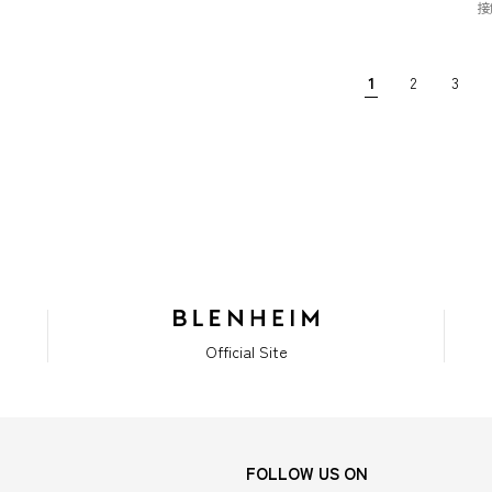
接
1
2
3
Official Site
FOLLOW US ON