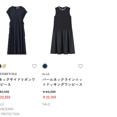
ENIRETOILE
m,i,d,
ネックサイドリボンワ
パールネックラインニッ
ピース
トドッキングワンピース
5,100
￥46,200
22,550
￥23,100
ALE
SALE
ARKDOWN
 PROTECTION