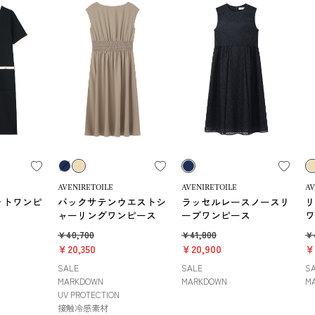
AVENIRETOILE
AVENIRETOILE
AV
ットワンピ
バックサテンウエストシ
ラッセルレースノースリ
リ
ャーリングワンピース
ーブワンピース
ワ
￥40,700
￥41,800
￥
￥20,350
￥20,900
￥
SALE
SALE
S
MARKDOWN
MARKDOWN
M
UV PROTECTION
接触冷感素材