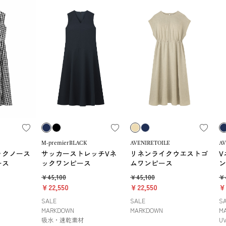
M-premierBLACK
AVENIRETOILE
AV
ックノース
サッカーストレッチVネ
リネンライクウエストゴ
V
ース
ックワンピース
ムワンピース
ン
￥45,100
￥45,100
￥4
￥22,550
￥22,550
￥
SALE
SALE
S
MARKDOWN
MARKDOWN
M
吸水・速乾素材
UV