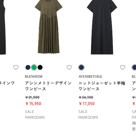
BLENHEIM
AVENIRETOILE
B
ラインワ
アシンメトリーデザイン
ニットジョーゼット半袖
ア
ワンピース
ワンピース
ン
￥31,900
￥34,100
￥3
￥15,950
￥17,050
￥
SALE
SALE
S
MARKDOWN
MARKDOWN
M
接
速