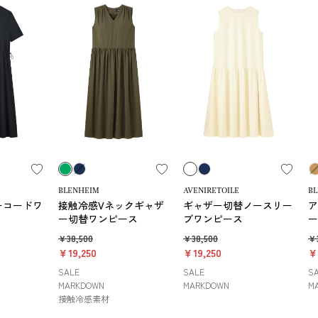
BLENHEIM
AVENIRETOILE
B
ーコードワ
接触冷感Vネックギャザ
ギャザー切替ノースリー
ア
ー切替ワンピース
ブワンピース
ー
￥38,500
￥38,500
￥
￥19,250
￥19,250
￥
SALE
SALE
S
MARKDOWN
MARKDOWN
M
接触冷感素材