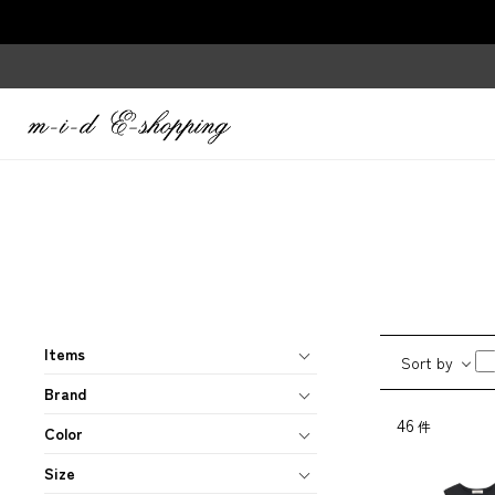
Items
Sort by
Brand
46
件
Color
Size