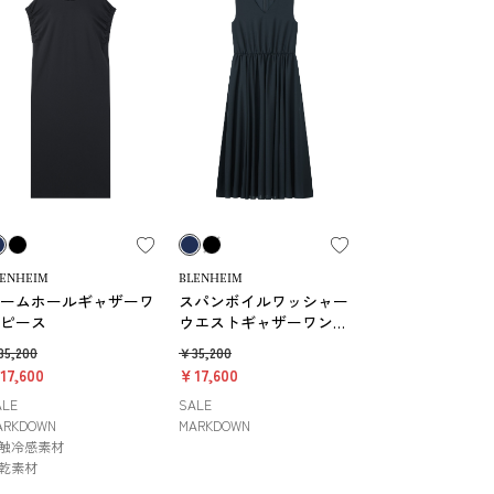
LENHEIM
BLENHEIM
ームホールギャザーワ
スパンボイルワッシャー
ピース
ウエストギャザーワンピ
ース
5,200
￥35,200
17,600
￥17,600
ALE
SALE
ARKDOWN
MARKDOWN
触冷感素材
乾素材