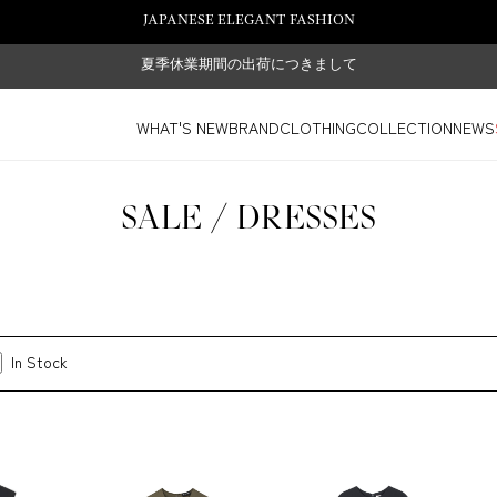
JAPANESE ELEGANT FASHION
夏季休業期間の出荷につきまして
WHAT'S NEW
BRAND
CLOTHING
COLLECTION
NEWS
SALE / DRESSES
In Stock