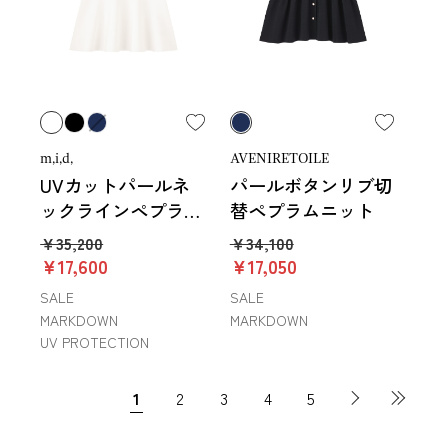
m,i,d,
AVENIRETOILE
UVカットパールネ
パールボタンリブ切
ックラインペプラム
替ペプラムニット
ニットプルオーバー
￥35,200
￥34,100
￥17,600
￥17,050
SALE
SALE
MARKDOWN
MARKDOWN
UV PROTECTION
1
2
3
4
5