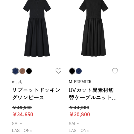
m,i,d,
M-PREMIER
リブニットドッキン
UVカット異素材切
グワンピース
替ケーブルニットワ
ンピース
￥49,500
￥44,000
￥34,650
￥30,800
SALE
SALE
LAST ONE
LAST ONE