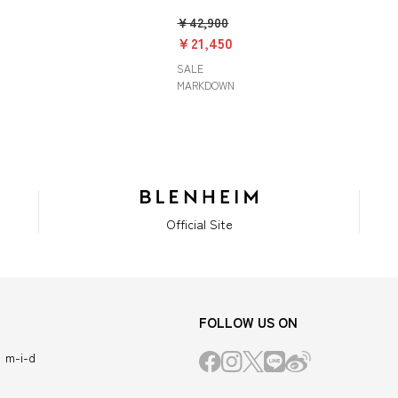
￥42,900
￥21,450
SALE
MARKDOWN
Official Site
FOLLOW US ON
m-i-d