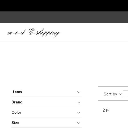
Items
Sort by
Brand
2
件
Color
Size