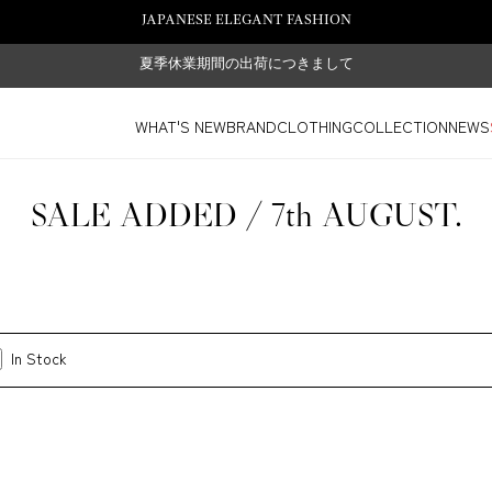
JAPANESE ELEGANT FASHION
夏季休業期間の出荷につきまして
WHAT'S NEW
BRAND
CLOTHING
COLLECTION
NEWS
SALE ADDED / 7th AUGUST.
In Stock