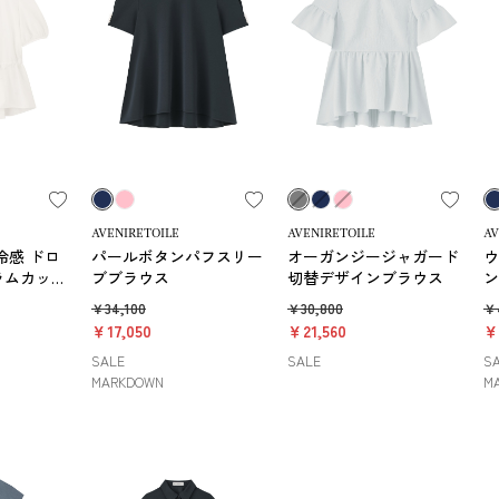
AVENIRETOILE
AVENIRETOILE
AV
冷感 ドロ
パールボタンパフスリー
オーガンジージャガード
ウ
ラムカット
ブブラウス
切替デザインブラウス
ン
￥34,100
￥30,800
￥
￥17,050
￥21,560
￥
SALE
SALE
S
MARKDOWN
M