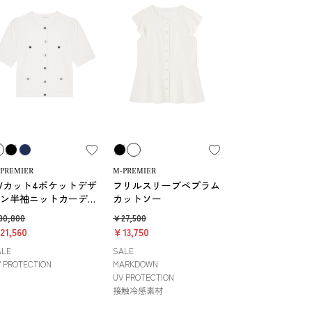
PREMIER
M-PREMIER
Vカット4ポケットデザ
フリルスリーブペプラム
ン半袖ニットカーディ
カットソー
ン
30,800
￥27,500
21,560
￥13,750
ALE
SALE
 PROTECTION
MARKDOWN
UV PROTECTION
接触冷感素材