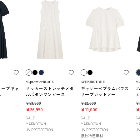
M-premierBLACK
AVENIRETOILE
M-
リーブギャ
サッカーストレッチメタ
ギャザーペプラムパフス
U
ス
ルボタンワンピース
リーブカットソー
カ
￥53,900
￥22,000
￥2
￥26,950
￥11,000
￥
SALE
SALE
S
MARKDOWN
MARKDOWN
M
UV PROTECTION
UV PROTECTION
UV
接触冷感素材