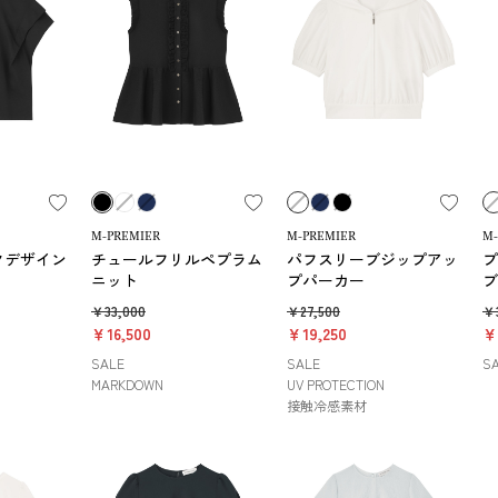
M-PREMIER
M-PREMIER
M-
クデザイン
チュールフリルペプラム
パフスリーブジップアッ
プ
ニット
プパーカー
ブ
￥33,000
￥27,500
￥3
￥16,500
￥19,250
￥
SALE
SALE
S
MARKDOWN
UV PROTECTION
接触冷感素材