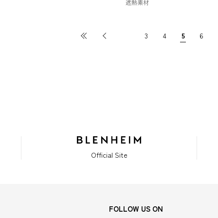
遮熱素材
3
4
5
6
Official Site
FOLLOW US ON