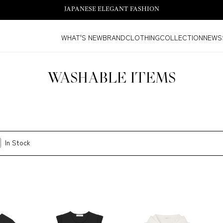
JAPANESE ELEGANT FASHION
WHAT'S NEW
BRAND
CLOTHING
COLLECTION
NEWS
WASHABLE ITEMS
In Stock