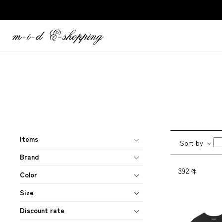
Items
Sort by
Brand
392
件
Color
Size
Discount rate