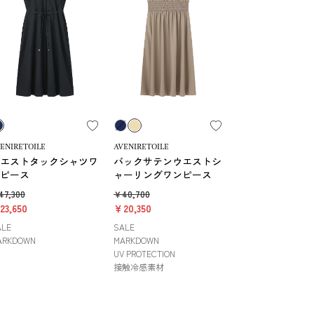
ENIRETOILE
AVENIRETOILE
エストタックシャツワ
バックサテンウエストシ
ピース
ャーリングワンピース
47,300
￥40,700
23,650
￥20,350
ALE
SALE
ARKDOWN
MARKDOWN
UV PROTECTION
接触冷感素材