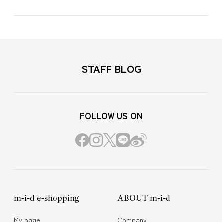
STAFF BLOG
FOLLOW US ON
m-i-d e-shopping
ABOUT m-i-d
My page
Company