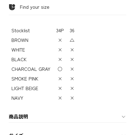
Find your size
Stocklist
34P
36
BROWN
×
△
WHITE
×
×
BLACK
×
×
CHARCOAL GRAY
○
×
SMOKE PINK
×
×
LIGHT BEIGE
×
×
NAVY
×
×
商品説明