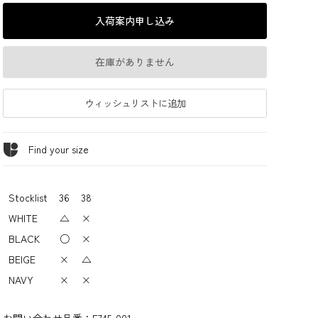
入荷案内申し込み
在庫がありません
ウィッシュリストに追加
Find your size
Stocklist
36
38
WHITE
△
×
BLACK
○
×
BEIGE
×
△
NAVY
×
×