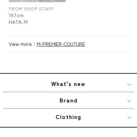
FROM SHOP STAFF
167cm
HATA.M
View more：
M-PREMIER COUTURE
What's new
Brand
Clothing