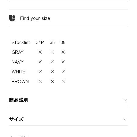
Find your size
Stocklist
34P
36
38
GRAY
×
×
×
NAVY
×
×
×
WHITE
×
×
×
BROWN
×
×
×
商品説明
サイズ