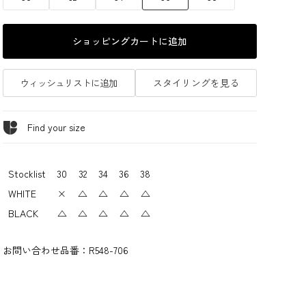
ショッピングカートに追加
ウィッシュリストに追加
スタイリングを見る
Find your size
Stocklist
30
32
34
36
38
WHITE
×
△
△
△
△
BLACK
△
△
△
△
△
お問い合わせ品番：
R548-706