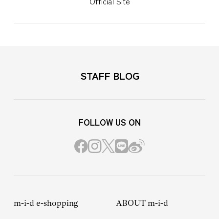
Official Site
STAFF BLOG
FOLLOW US ON
m-i-d e-shopping
ABOUT m-i-d