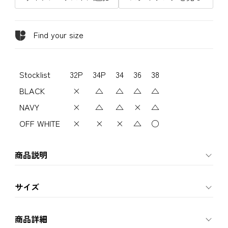
Find your size
Stocklist
32P
34P
34
36
38
BLACK
×
△
△
△
△
NAVY
×
△
△
×
△
OFF WHITE
×
×
×
△
○
商品説明
サイズ
商品詳細