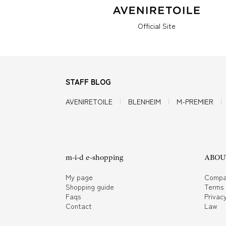
Official Site
STAFF BLOG
AVENIRETOILE
BLENHEIM
M-PREMIER
m-i-d e-shopping
ABOUT
My page
Compa
Shopping guide
Terms
Faqs
Privacy
Contact
Law