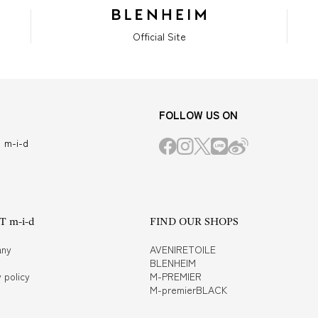
Official Site
FOLLOW US ON
m-i-d
 m-i-d
FIND OUR SHOPS
ny
AVENIRETOILE
BLENHEIM
 policy
M-PREMIER
M-premierBLACK