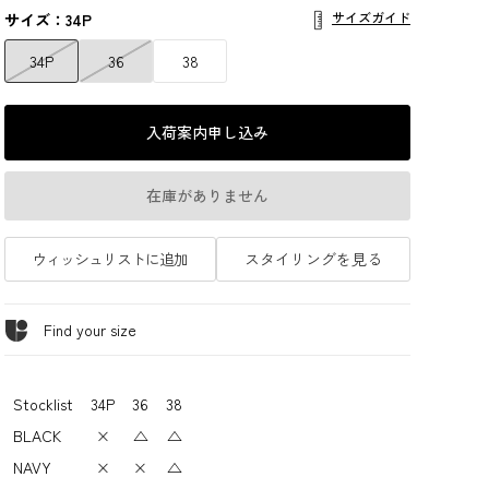
サイズガイド
サイズ：34P
34P
36
38
入荷案内申し込み
在庫がありません
ウィッシュリストに追加
スタイリングを見る
Find your size
Stocklist
34P
36
38
BLACK
×
△
△
NAVY
×
×
△