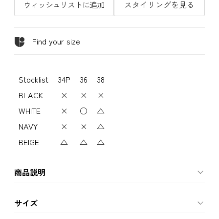
ウィッシュリストに追加
スタイリングを見る
Find your size
Stocklist
34P
36
38
BLACK
×
×
×
WHITE
×
○
△
NAVY
×
×
△
BEIGE
△
△
△
商品説明
サイズ