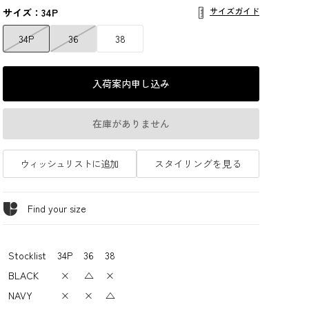
サイズガイド
サイズ：34P
34P
36
38
入荷案内申し込み
在庫がありません
ウィッシュリストに追加
スタイリングを見る
Find your size
Stocklist
34P
36
38
BLACK
×
△
×
NAVY
×
×
△