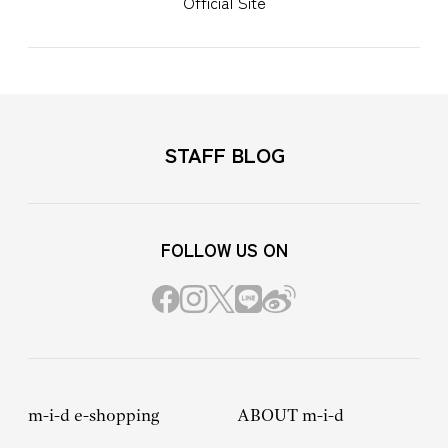
Official Site
STAFF BLOG
FOLLOW US ON
m-i-d e-shopping
ABOUT m-i-d