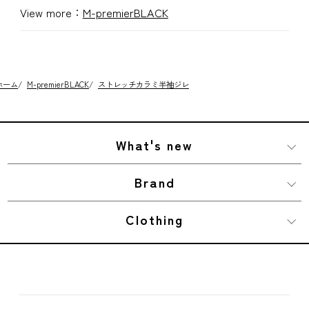
View more：
M-premierBLACK
ホーム
/
M-premierBLACK
/
ストレッチカラミ半袖ジレ
What's new
Brand
Clothing