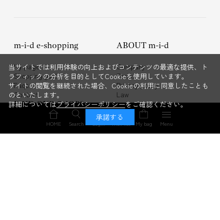
m-i-d e-shopping
ABOUT m-i-d
My page
Company
当サイトでは利用体験の向上およびコンテンツの最適な提供、ト
Shopping guide
Terms
ラフィックの分析を目的としてCookieを使用しています。
Faqs
Privacy policy
サイトの閲覧を継続された場合、Cookieの利用に同意したことも
Contact
Law
のといたします。
詳細については
プライバシーポリシー
をご確認ください。
FIND OUR SHOPS
承諾する
HOME
Search
Login
Wish list
My bag
Menu
AVENIRETOILE
BLENHEIM
M-PREMIER
M-premierBLACK
RECRUITMENT
m-i-d RECRUIT
©2024 m-i-d