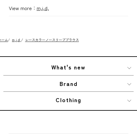
View more：
m,i,d,
ホーム
/
m,i,d,
/
レースカラーノースリーブブラウス
What's new
Brand
Clothing