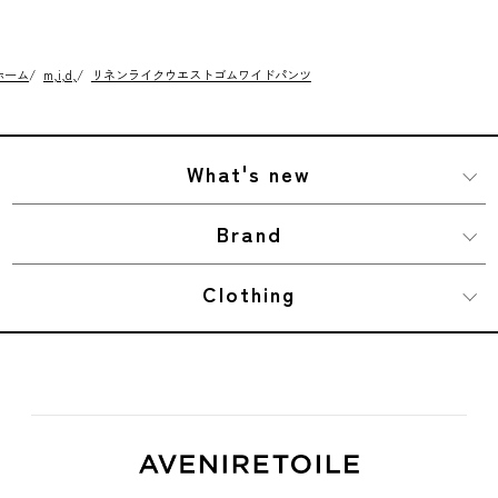
ホーム
/
m,i,d,
/
リネンライクウエストゴムワイドパンツ
What's new
Brand
Clothing