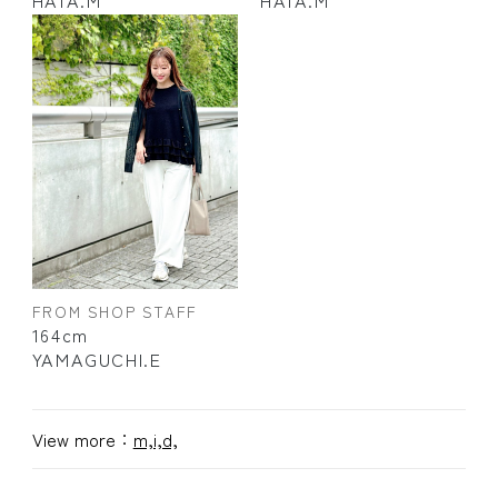
FROM SHOP STAFF
164cm
YAMAGUCHI.E
View more：
m,i,d,