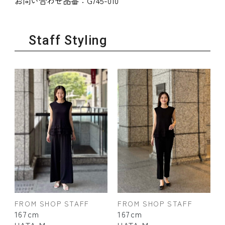
お問い合わせ品番：
G745-010
Staff Styling
FROM SHOP STAFF
FROM SHOP STAFF
167cm
167cm
HATA.M
HATA.M