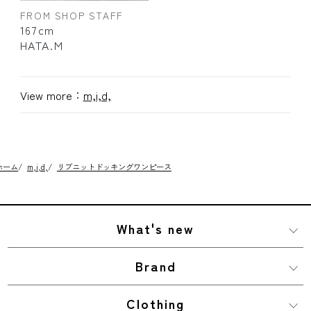
FROM SHOP STAFF
167cm
HATA.M
View more：
m,i,d,
ホーム
/
m,i,d,
/
リブニットドッキングワンピース
What's new
Brand
Clothing