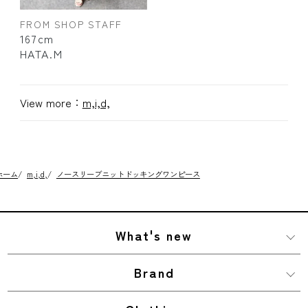
FROM SHOP STAFF
167cm
HATA.M
View more：
m,i,d,
ホーム
/
m,i,d,
/
ノースリーブニットドッキングワンピース
What's new
Brand