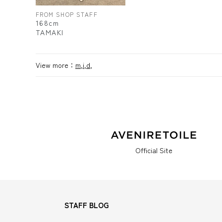
FROM SHOP STAFF
168cm
TAMAKI
View more：
m,i,d,
Official Site
STAFF BLOG