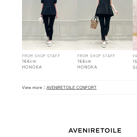
FROM SHOP STAFF
FROM SHOP STAFF
F
166cm
166cm
1
HONOKA
HONOKA
S
View more：
AVENIRETOILE CONFORT